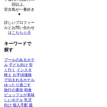
回以上。
宮古島が一番好き
♥
詳しいプロフィー
ルとお問い合わせ
は
こちら☆彡
キーワードで
探す
プールのあるホテ
ル
子ども向け
安
く行く
インスタ
映え
お手頃価格
で泊まれるホテル
ゆったり過ごす
旅行の裏技
朝食
ビュッフェが美味
しいホテル
乳児
向け
個人手配
最