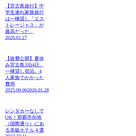
【宮古島旅行】中
学生連れ家族旅行
は一棟貸し「エス
トレージャス」が
最高だった。
2026.01.27
【旅費公開】夏休
み宮古島3泊4日、
一棟貸し宿泊。4
人家族でかかった
費用
2025.09.06
2026.01.28
レンタカーなしで
OK！那覇市街地
（国際通り）にあ
る高級ホテル４選