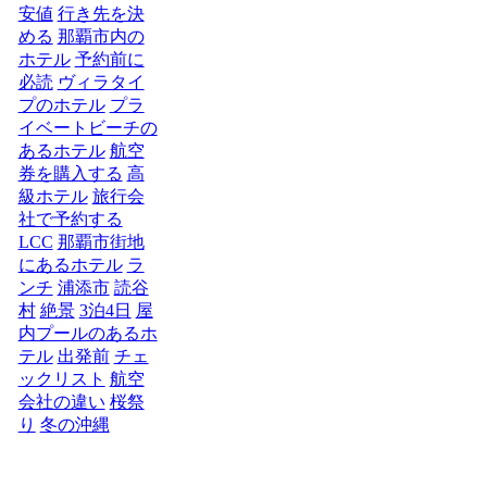
安値
行き先を決
める
那覇市内の
ホテル
予約前に
必読
ヴィラタイ
プのホテル
プラ
イベートビーチの
あるホテル
航空
券を購入する
高
級ホテル
旅行会
社で予約する
LCC
那覇市街地
にあるホテル
ラ
ンチ
浦添市
読谷
村
絶景
3泊4日
屋
内プールのあるホ
テル
出発前
チェ
ックリスト
航空
会社の違い
桜祭
り
冬の沖縄