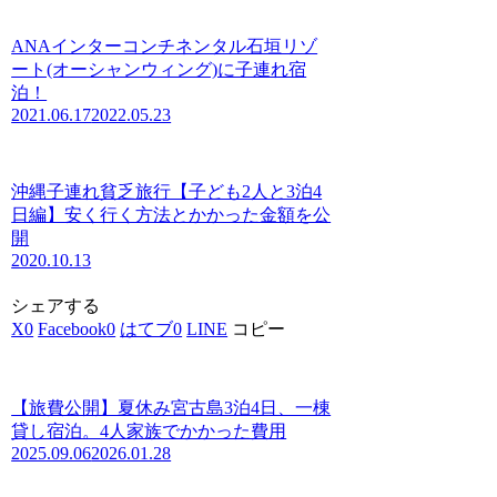
ANAインターコンチネンタル石垣リゾ
ート(オーシャンウィング)に子連れ宿
泊！
2021.06.17
2022.05.23
沖縄子連れ貧乏旅行【子ども2人と3泊4
日編】安く行く方法とかかった金額を公
開
2020.10.13
シェアする
X
0
Facebook
0
はてブ
0
LINE
コピー
【旅費公開】夏休み宮古島3泊4日、一棟
貸し宿泊。4人家族でかかった費用
2025.09.06
2026.01.28