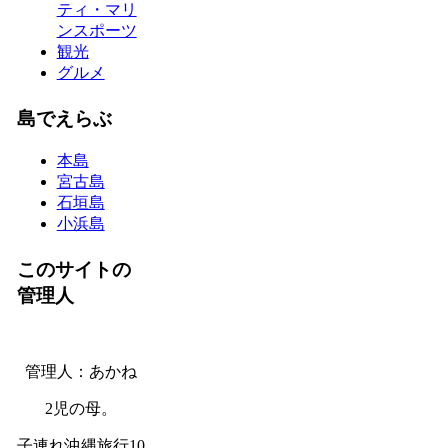
ティ・マリ
ンスポーツ
観光
グルメ
島でえらぶ
本島
宮古島
石垣島
小浜島
このサイトの
管理人
管理人：あかね
2児の母。
子連れ沖縄旅行10