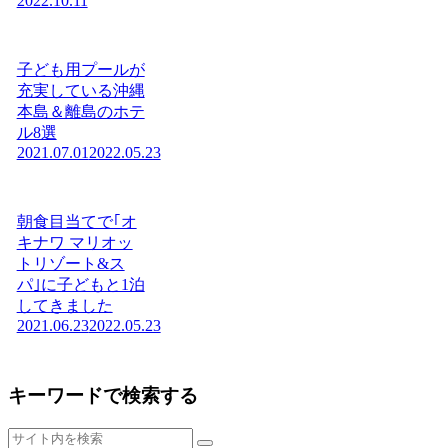
2022.10.11
子ども用プールが
充実している沖縄
本島＆離島のホテ
ル8選
2021.07.01
2022.05.23
朝食目当てで｢オ
キナワ マリオッ
トリゾート&ス
パ｣に子どもと1泊
してきました
2021.06.23
2022.05.23
キーワードで検索する