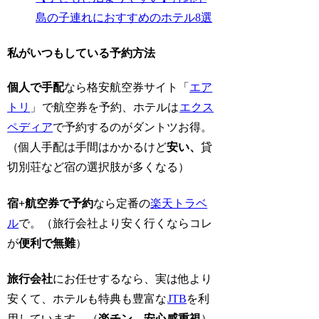
島の子連れにおすすめのホテル8選
私がいつもしている予約方法
個人で手配
なら格安航空券サイト「
エア
トリ
」
で航空券を予約、ホテルは
エクス
ペディア
で予約するのがダントツお得。
（個人手配は手間はかかるけど
安い、
貸
切別荘など宿の選択肢が多くなる）
宿+航空券で予約
なら定番の
楽天トラベ
ル
で。（旅行会社より安く行くならコレ
が
便利で無難
）
旅行会社
にお任せするなら、実は他より
安くて、ホテルも特典も豊富な
JTB
を利
用しています。（
楽チン、安心感重視
）