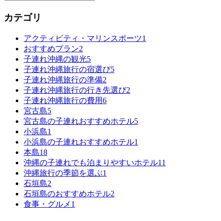
カテゴリ
アクティビティ・マリンスポーツ
1
おすすめプラン
2
子連れ沖縄の観光
5
子連れ沖縄旅行の宿選び
5
子連れ沖縄旅行の準備
2
子連れ沖縄旅行の行き先選び
2
子連れ沖縄旅行の費用
6
宮古島
5
宮古島の子連れおすすめホテル
5
小浜島
1
小浜島の子連れおすすめホテル
1
本島
18
沖縄の子連れでも泊まりやすいホテル
11
沖縄旅行の季節を選ぶ
1
石垣島
2
石垣島のおすすめホテル
2
食事・グルメ
1