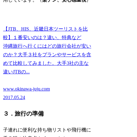
【JTB、HIS、近畿日本ツーリストを比
較】１番安いのは？違い、特典など
沖縄旅行へ行くにはどの旅行会社が安い
のか？大手３社をプランやサービスを含
めて比較してみました。大手3社の主な
違いJTBの...
www.okinawa-juju.com
2017.05.24
３．旅行の準備
子連れに便利な持ち物リストや飛行機に