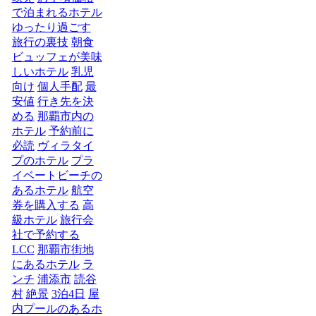
で泊まれるホテル
ゆったり過ごす
旅行の裏技
朝食
ビュッフェが美味
しいホテル
乳児
向け
個人手配
最
安値
行き先を決
める
那覇市内の
ホテル
予約前に
必読
ヴィラタイ
プのホテル
プラ
イベートビーチの
あるホテル
航空
券を購入する
高
級ホテル
旅行会
社で予約する
LCC
那覇市街地
にあるホテル
ラ
ンチ
浦添市
読谷
村
絶景
3泊4日
屋
内プールのあるホ