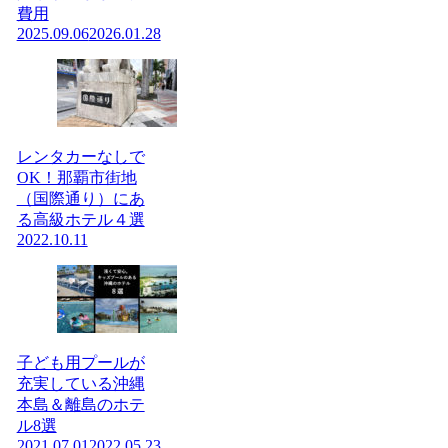
費用
2025.09.06
2026.01.28
レンタカーなしで
OK！那覇市街地
（国際通り）にあ
る高級ホテル４選
2022.10.11
子ども用プールが
充実している沖縄
本島＆離島のホテ
ル8選
2021.07.01
2022.05.23