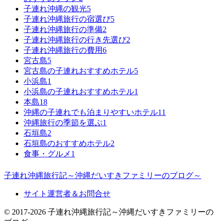
子連れ沖縄の観光
5
子連れ沖縄旅行の宿選び
5
子連れ沖縄旅行の準備
2
子連れ沖縄旅行の行き先選び
2
子連れ沖縄旅行の費用
6
宮古島
5
宮古島の子連れおすすめホテル
5
小浜島
1
小浜島の子連れおすすめホテル
1
本島
18
沖縄の子連れでも泊まりやすいホテル
11
沖縄旅行の季節を選ぶ
1
石垣島
2
石垣島のおすすめホテル
2
食事・グルメ
1
子連れ沖縄旅行記～沖縄だいすきファミリーのブログ～
サイト運営者＆お問合せ
© 2017-2026 子連れ沖縄旅行記～沖縄だいすきファミリーの