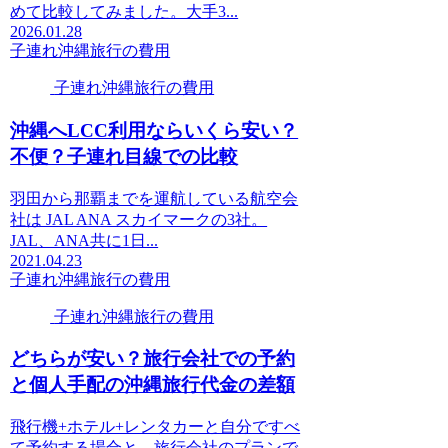
めて比較してみました。大手3...
2026.01.28
子連れ沖縄旅行の費用
子連れ沖縄旅行の費用
沖縄へLCC利用ならいくら安い？
不便？子連れ目線での比較
羽田から那覇までを運航している航空会
社は JAL ANA スカイマークの3社。
JAL、ANA共に1日...
2021.04.23
子連れ沖縄旅行の費用
子連れ沖縄旅行の費用
どちらが安い？旅行会社での予約
と個人手配の沖縄旅行代金の差額
飛行機+ホテル+レンタカーと自分ですべ
て予約する場合と、旅行会社のプランで