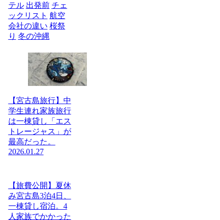
テル
出発前
チェ
ックリスト
航空
会社の違い
桜祭
り
冬の沖縄
【宮古島旅行】中
学生連れ家族旅行
は一棟貸し「エス
トレージャス」が
最高だった。
2026.01.27
【旅費公開】夏休
み宮古島3泊4日、
一棟貸し宿泊。4
人家族でかかった