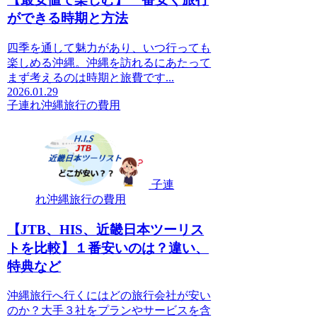
ができる時期と方法
四季を通して魅力があり、いつ行っても
楽しめる沖縄。沖縄を訪れるにあたって
まず考えるのは時期と旅費です...
2026.01.29
子連れ沖縄旅行の費用
子連
れ沖縄旅行の費用
【JTB、HIS、近畿日本ツーリス
トを比較】１番安いのは？違い、
特典など
沖縄旅行へ行くにはどの旅行会社が安い
のか？大手３社をプランやサービスを含