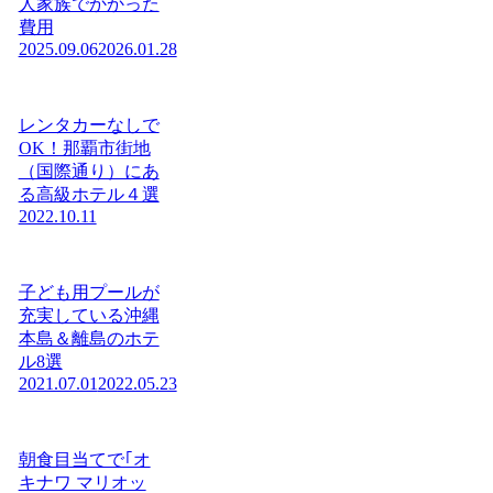
人家族でかかった
費用
2025.09.06
2026.01.28
レンタカーなしで
OK！那覇市街地
（国際通り）にあ
る高級ホテル４選
2022.10.11
子ども用プールが
充実している沖縄
本島＆離島のホテ
ル8選
2021.07.01
2022.05.23
朝食目当てで｢オ
キナワ マリオッ