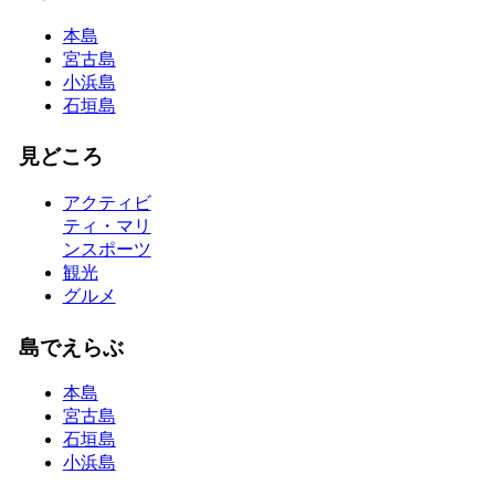
本島
宮古島
小浜島
石垣島
見どころ
アクティビ
ティ・マリ
ンスポーツ
観光
グルメ
島でえらぶ
本島
宮古島
石垣島
小浜島