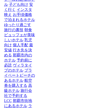
ル
子ども向け
安
く行く
インスタ
映え
お手頃価格
で泊まれるホテル
ゆったり過ごす
旅行の裏技
朝食
ビュッフェが美味
しいホテル
乳児
向け
個人手配
最
安値
行き先を決
める
那覇市内の
ホテル
予約前に
必読
ヴィラタイ
プのホテル
プラ
イベートビーチの
あるホテル
航空
券を購入する
高
級ホテル
旅行会
社で予約する
LCC
那覇市街地
にあるホテル
ラ