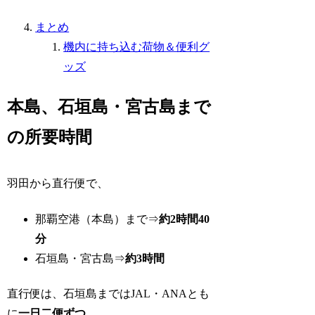
まとめ
機内に持ち込む荷物＆便利グ
ッズ
本島、石垣島・宮古島まで
の所要時間
羽田から直行便で、
那覇空港（本島）まで⇒
約2時間40
分
石垣島・宮古島⇒
約3時間
直行便は、石垣島まではJAL・ANAとも
に
一日二便ずつ
。