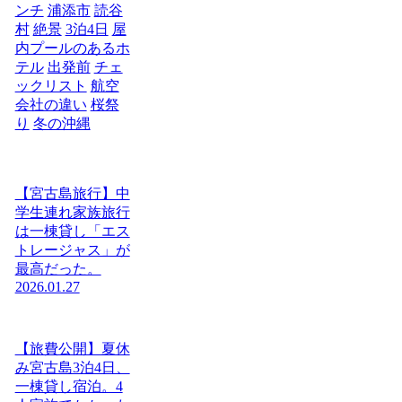
ンチ
浦添市
読谷
村
絶景
3泊4日
屋
内プールのあるホ
テル
出発前
チェ
ックリスト
航空
会社の違い
桜祭
り
冬の沖縄
【宮古島旅行】中
学生連れ家族旅行
は一棟貸し「エス
トレージャス」が
最高だった。
2026.01.27
【旅費公開】夏休
み宮古島3泊4日、
一棟貸し宿泊。4