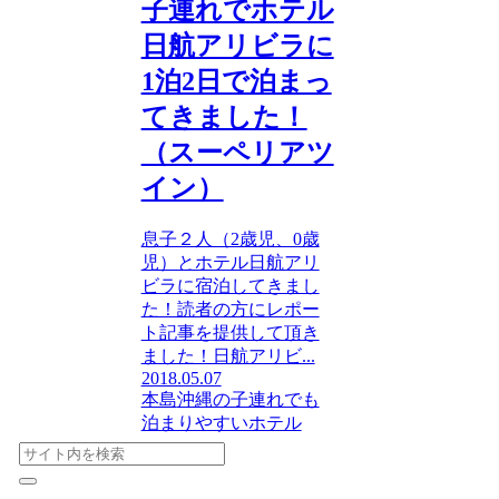
子連れでホテル
日航アリビラに
1泊2日で泊まっ
てきました！
（スーペリアツ
イン）
息子２人（2歳児、0歳
児）とホテル日航アリ
ビラに宿泊してきまし
た！読者の方にレポー
ト記事を提供して頂き
ました！日航アリビ...
2018.05.07
本島
沖縄の子連れでも
泊まりやすいホテル