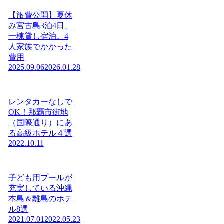
【旅費公開】夏休
み宮古島3泊4日、
一棟貸し宿泊。4
人家族でかかった
費用
2025.09.06
2026.01.28
レンタカーなしで
OK！那覇市街地
（国際通り）にあ
る高級ホテル４選
2022.10.11
子ども用プールが
充実している沖縄
本島＆離島のホテ
ル8選
2021.07.01
2022.05.23