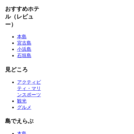
おすすめホテ
ル（レビュ
ー）
本島
宮古島
小浜島
石垣島
見どころ
アクティビ
ティ・マリ
ンスポーツ
観光
グルメ
島でえらぶ
本島