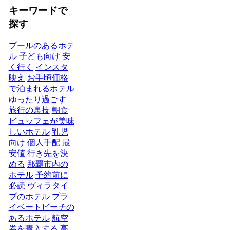
キーワードで
探す
プールのあるホテ
ル
子ども向け
安
く行く
インスタ
映え
お手頃価格
で泊まれるホテル
ゆったり過ごす
旅行の裏技
朝食
ビュッフェが美味
しいホテル
乳児
向け
個人手配
最
安値
行き先を決
める
那覇市内の
ホテル
予約前に
必読
ヴィラタイ
プのホテル
プラ
イベートビーチの
あるホテル
航空
券を購入する
高