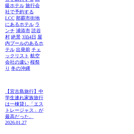
級ホテル
旅行会
社で予約する
LCC
那覇市街地
にあるホテル
ラ
ンチ
浦添市
読谷
村
絶景
3泊4日
屋
内プールのあるホ
テル
出発前
チェ
ックリスト
航空
会社の違い
桜祭
り
冬の沖縄
【宮古島旅行】中
学生連れ家族旅行
は一棟貸し「エス
トレージャス」が
最高だった。
2026.01.27