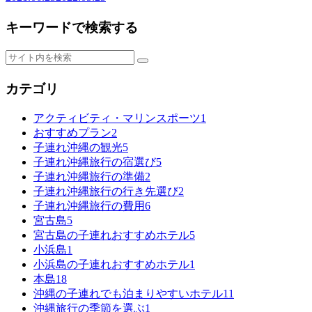
キーワードで検索する
カテゴリ
アクティビティ・マリンスポーツ
1
おすすめプラン
2
子連れ沖縄の観光
5
子連れ沖縄旅行の宿選び
5
子連れ沖縄旅行の準備
2
子連れ沖縄旅行の行き先選び
2
子連れ沖縄旅行の費用
6
宮古島
5
宮古島の子連れおすすめホテル
5
小浜島
1
小浜島の子連れおすすめホテル
1
本島
18
沖縄の子連れでも泊まりやすいホテル
11
沖縄旅行の季節を選ぶ
1