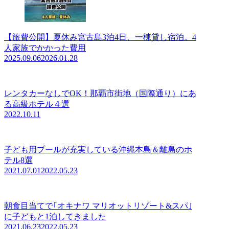
【旅費公開】夏休み宮古島3泊4日、一棟貸し宿泊。4
人家族でかかった費用
2025.09.06
2026.01.28
レンタカーなしでOK！那覇市街地（国際通り）にあ
る高級ホテル４選
2022.10.11
子ども用プールが充実している沖縄本島＆離島のホ
テル8選
2021.07.01
2022.05.23
朝食目当てで｢オキナワ マリオットリゾート&スパ｣
に子どもと1泊してきました
2021.06.23
2022.05.23