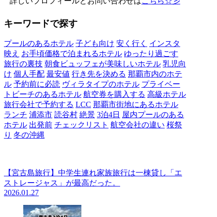
詳しいプロフィールとお問い合わせは
こちら☆彡
キーワードで探す
プールのあるホテル
子ども向け
安く行く
インスタ
映え
お手頃価格で泊まれるホテル
ゆったり過ごす
旅行の裏技
朝食ビュッフェが美味しいホテル
乳児向
け
個人手配
最安値
行き先を決める
那覇市内のホテ
ル
予約前に必読
ヴィラタイプのホテル
プライベー
トビーチのあるホテル
航空券を購入する
高級ホテル
旅行会社で予約する
LCC
那覇市街地にあるホテル
ランチ
浦添市
読谷村
絶景
3泊4日
屋内プールのある
ホテル
出発前
チェックリスト
航空会社の違い
桜祭
り
冬の沖縄
【宮古島旅行】中学生連れ家族旅行は一棟貸し「エ
ストレージャス」が最高だった。
2026.01.27