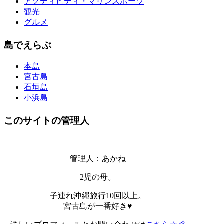
アクティビティ・マリンスポーツ
観光
グルメ
島でえらぶ
本島
宮古島
石垣島
小浜島
このサイトの管理人
管理人：あかね
2児の母。
子連れ沖縄旅行10回以上。
宮古島が一番好き♥