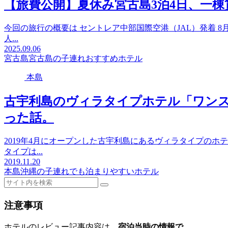
【旅費公開】夏休み宮古島3泊4日、一
今回の旅行の概要は セントレア中部国際空港（JAL）発着 8
人...
2025.09.06
宮古島
宮古島の子連れおすすめホテル
本島
古宇利島のヴィラタイプホテル「ワン
った話。
2019年4月にオープンした古宇利島にあるヴィラタイプの
タイプは...
2019.11.20
本島
沖縄の子連れでも泊まりやすいホテル
注意事項
ホテルのレビュー記事内容は、
宿泊当時の情報で